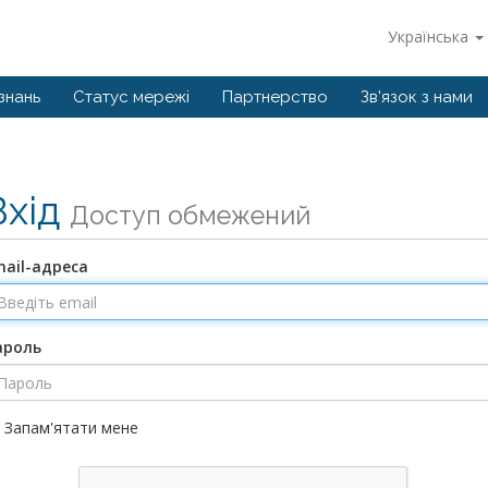
Українська
знань
Статус мережі
Партнерство
Зв'язок з нами
Вхід
Доступ обмежений
mail-адреса
ароль
Запам'ятати мене