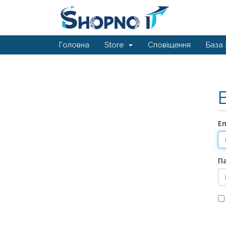
Головна
Store
Сповіщення
База 
E
П