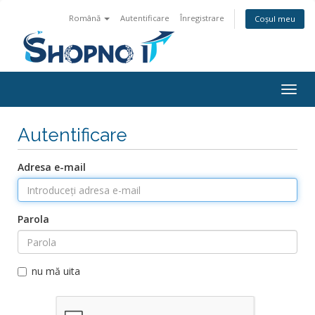
Română
Autentificare
Înregistrare
Coșul meu
Togg
navig
Autentificare
Adresa e-mail
Parola
nu mă uita