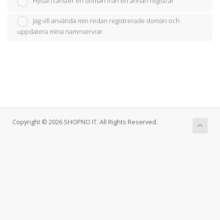
Flytta/Transfer en domän från en annan registrar
Jag vill använda min redan registrerade domän och
uppdatera mina namnservrar
Copyright © 2026 SHOPNO IT. All Rights Reserved.