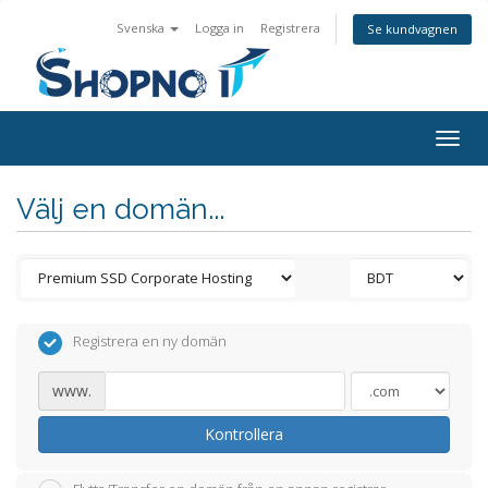
Svenska
Logga in
Registrera
Se kundvagnen
Togg
navig
Välj en domän...
Registrera en ny domän
www.
Kontrollera