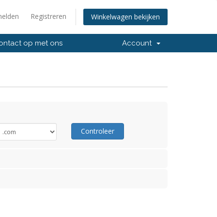
elden
Registreren
Winkelwagen bekijken
ntact op met ons
Account
Controleer