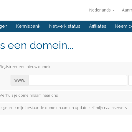
Nederlands
Aanm
ngen
Kennisbank
Netwerk status
Affiliates
Neem co
s een domein...
Registreer een nieuw domein
www.
Verhuis je domeinnaam naar ons
Ik gebruik mijn bestaande domeinnaam en update zelf mijn naamservers